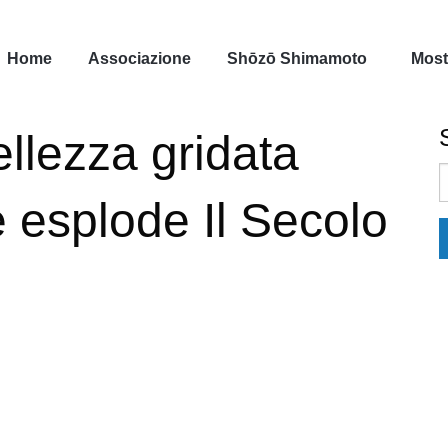
Home
Associazione
Shōzō Shimamoto
Most
llezza gridata
S
f
e esplode Il Secolo