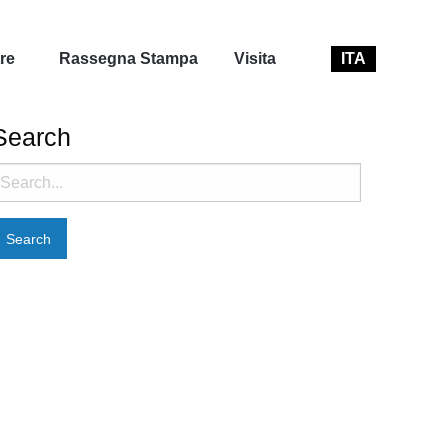
re
Rassegna Stampa
Visita
ITA
Search
earch
or: