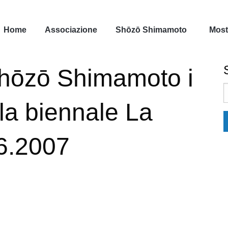
Home
Associazione
Shōzō Shimamoto
Most
Shōzō Shimamoto i
S
f
lla biennale La
6.2007