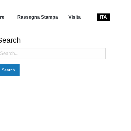
re
Rassegna Stampa
Visita
ITA
Search
earch
or: