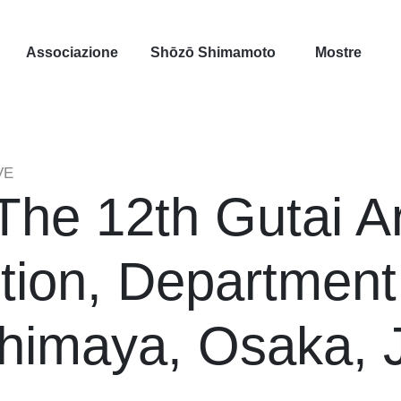
Associazione
Shōzō Shimamoto
Mostre
VE
The 12th Gutai Ar
ition, Department
himaya, Osaka, 