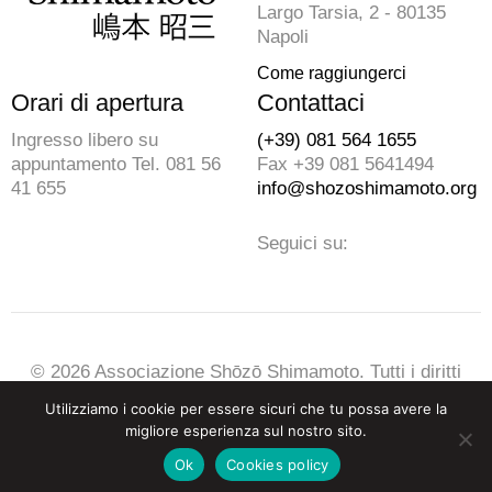
Largo Tarsia, 2 - 80135
Napoli
Come raggiungerci
Orari di apertura
Contattaci
Ingresso libero su
(+39) 081 564 1655
appuntamento Tel. 081 56
Fax +39 081 5641494
41 655
info@shozoshimamoto.org
Seguici su:
© 2026 Associazione Shōzō Shimamoto. Tutti i diritti
riservati
Utilizziamo i cookie per essere sicuri che tu possa avere la
C.F. 95095540639
migliore esperienza sul nostro sito.
Privacy & Cookies Policy
-
Credits
Ok
Cookies policy