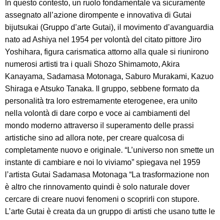
In questo contesto, un ruolo fondamentale va sicuramente
assegnato all’azione dirompente e innovativa di Gutai
bijutsukai (Gruppo d’arte Gutai), il movimento d’avanguardia
nato ad Ashiya nel 1954 per volontà del citato pittore Jiro
Yoshihara, figura carismatica attorno alla quale si riunirono
numerosi artisti tra i quali Shozo Shimamoto, Akira
Kanayama, Sadamasa Motonaga, Saburo Murakami, Kazuo
Shiraga e Atsuko Tanaka. Il gruppo, sebbene formato da
personalità tra loro estremamente eterogenee, era unito
nella volontà di dare corpo e voce ai cambiamenti del
mondo moderno attraverso il superamento delle prassi
artistiche sino ad allora note, per creare qualcosa di
completamente nuovo e originale. “L’universo non smette un
instante di cambiare e noi lo viviamo” spiegava nel 1959
l’artista Gutai Sadamasa Motonaga “La trasformazione non
è altro che rinnovamento quindi è solo naturale dover
cercare di creare nuovi fenomeni o scoprirli con stupore.
L’arte Gutai è creata da un gruppo di artisti che usano tutte le